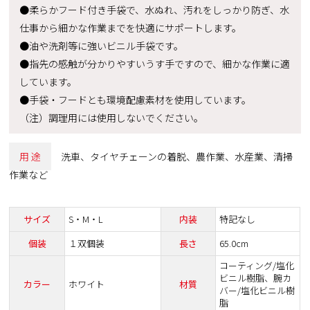
●柔らかフード付き手袋で、水ぬれ、汚れをしっかり防ぎ、水
仕事から細かな作業までを快適にサポートします。
●油や洗剤等に強いビニル手袋です。
●指先の感触が分かりやすいうす手ですので、細かな作業に適
しています。
●手袋・フードとも環境配慮素材を使用しています。
（注）調理用には使用しないでください。
用 途
洗車、タイヤチェーンの着脱、農作業、水産業、清掃
作業など
サイズ
S・M・L
内装
特記なし
個装
１双個装
長さ
65.0cm
コーティング/塩化
ビニル樹脂、腕カ
カラー
ホワイト
材質
バー/塩化ビニル樹
脂