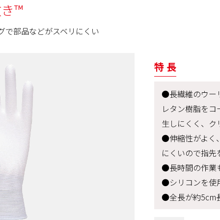
き™
グで部品などがスベリにくい
特 長
●長繊維のウー
レタン樹脂をコ
生しにくく、ク
●伸縮性がよく
にくいので指先
●長時間の作業
●シリコンを使
●全長が約5cm