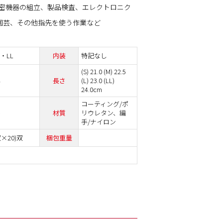
密機器の組立、製品検査、エレクトロニク
園芸、その他指先を使う作業など
・LL
内装
特記なし
(S) 21.0 (M) 22.5
し
長さ
(L) 23.0 (LL)
24.0cm
コーティング/ポ
ト
材質
リウレタン、編
手/ナイロン
双×20)双
梱包重量