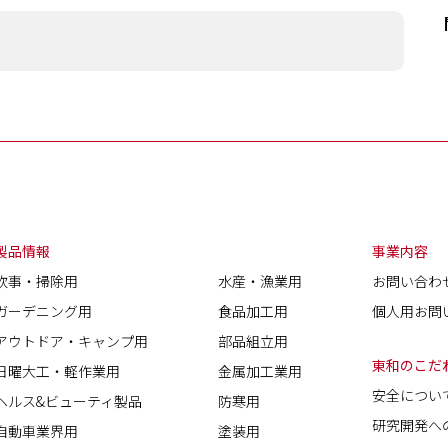
製品情報
事業内容
炊事・掃除用
水産・漁業用
お問い合わ
ガーデニング用
食品加工用
個人用お問
アウトドア・キャンプ用
部品組立用
東和のこだ
日曜大工・軽作業用
金属加工業用
安全につい
ヘルス&ビューティ製品
防寒用
研究開発へ
自動車業界用
塗装用