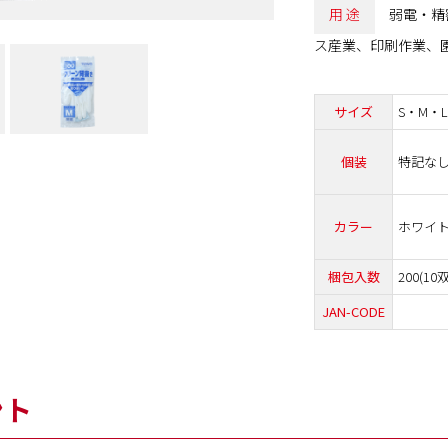
用 途
弱電・精
ス産業、印刷作業、
サイズ
S・M・L
個装
特記な
カラー
ホワイ
梱包入数
200(10
JAN-CODE
ント