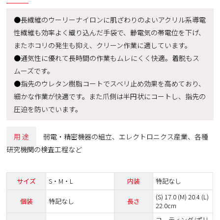
●長繊維のウーリーナイロンに肌ざわりのよいアクリル系導電
性繊維も効率よく織り込んだ手袋で、静電気の帯電位を下げ、
またホコリの発生も抑え、クリーン作業に適しています。
●通気性に優れて長時間の作業もムレにくく快適。着脱もス
ムーズです。
●指先のウレタン樹脂コートでスベリ止め効果を高めており、
細かな作業が快適です。また爪側は半円状にコートし、指先の
圧迫を防いでいます。
用 途
弱電・精密機器の組立、エレクトロニクス産業、各種
研究機関の検査工程など
サイズ
S・M・L
内装
特記なし
(S) 17.0 (M) 20.4 (L)
個装
特記なし
長さ
22.0cm
コーティング/ポリ