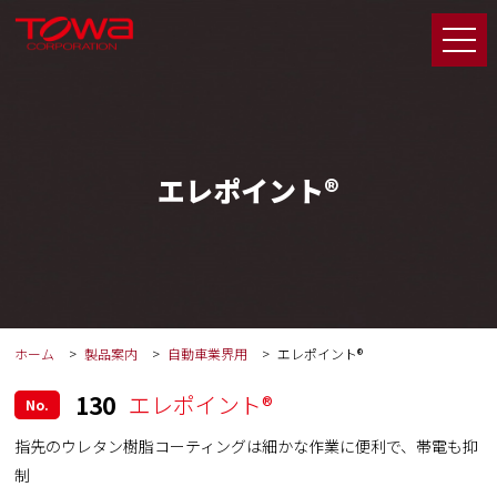
エレポイント®
ホーム
製品案内
自動車業界用
エレポイント®
130
エレポイント®
No.
指先のウレタン樹脂コーティングは細かな作業に便利で、帯電も抑
制