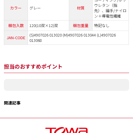
ウレタン（指
カラー
グレー
材質
先）、編手/ナイロ
ン＋導電性繊維
梱包入数
120(10双×12)双
梱包重量
特記なし
(S)4907026 013020 (M)4907026 013044 (L)4907026
JAN-CODE
013068
担当のおすすめポイント
関連記事