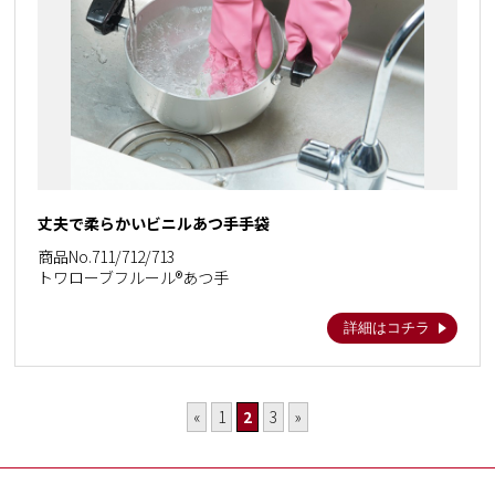
丈夫で柔らかいビニルあつ手手袋
商品No.711/712/713
トワローブフルール®あつ手
詳細はコチラ
«
1
2
3
»